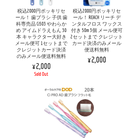
税込2000円ポッキリセ
税込2000円ポッキリセ
ール！ 歯ブラシ 子供 歯
ール！ REACH リーチ デ
科専売品 Ci503 やわらか
ンタルフロス ワックス
め アイムドラえもん 30
付き 50m 3個 メール便可
本 キャラクター大好き
2セットまで クレジット
メール便可 1セットまで
カード決済のみメール
クレジットカード決済
便送料無料
のみメール便送料無料
¥2,000
¥2,000
Sold Out