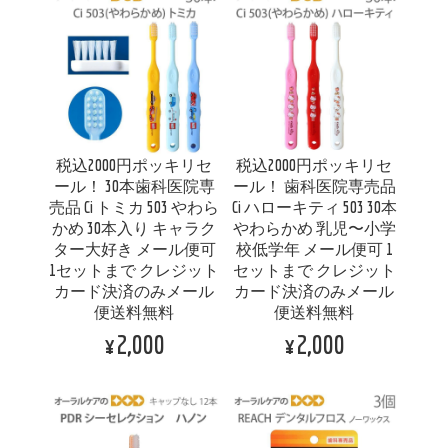
税込2000円ポッキリセ
税込2000円ポッキリセ
ール！ 30本歯科医院専
ール！ 歯科医院専売品
売品 Ci トミカ 503 やわら
Ci ハローキティ 503 30本
かめ 30本入り キャラク
やわらかめ 乳児〜小学
ター大好き メール便可
校低学年 メール便可 1
1セットまで クレジット
セットまで クレジット
カード決済のみメール
カード決済のみメール
便送料無料
便送料無料
¥2,000
¥2,000