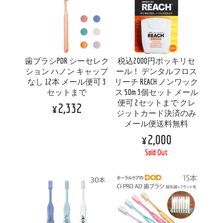
歯ブラシPDR シーセレク
税込2000円ポッキリセ
ション ハノン キャップ
ール！ デンタルフロス
なし 12本 メール便可 3
リーチ REACH ノンワック
セットまで
ス 50m 3個セット メール
便可 2セットまで クレ
¥2,332
ジットカード決済のみ
メール便送料無料
¥2,000
Sold Out