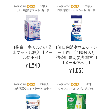
1袋 白十字 サルバ超吸
1個 口内清潔ウェットシ
水マット 10枚入 【メー
ート 白十字 100枚入り
ル便不可】
詰替用 防災 災害 非常用
【メール便不可】
¥1,540
¥1,056