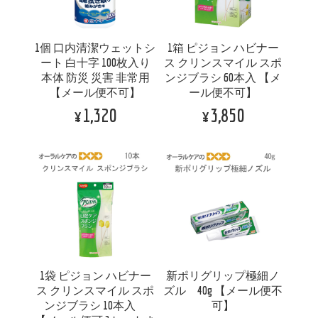
1個 口内清潔ウェットシ
1箱 ピジョン ハビナー
ート 白十字 100枚入り
ス クリンスマイル スポ
本体 防災 災害 非常用
ンジブラシ 60本入 【メ
【メール便不可】
ール便不可】
¥1,320
¥3,850
1袋 ピジョン ハビナー
新ポリグリップ極細ノ
ス クリンスマイル スポ
ズル 40g 【メール便不
ンジブラシ 10本入
可】