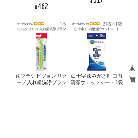
¥462
歯ブラシ ピジョン リク
白十字 歯みがき剤 口内
ープ 入れ歯洗浄ブラシ
清潔ウェットシート 1袋
1本 義歯・介護 メール
21枚入り 防災 災害 非常
便不可
用 メール便不可
¥638
¥605