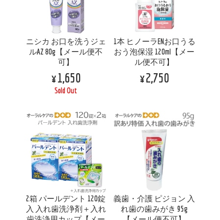
ニシカ お口を洗うジェ
1本 ヒノーラENお口うる
ルAZ 80g【メール便不
おう泡保湿 120ml【メー
可】
ル便不可】
¥1,650
¥2,750
Sold Out
2箱 パールデント 120錠
義歯・介護 ピジョン 入
入 入れ歯洗浄剤＋入れ
れ歯の歯みがき 95g
歯洗浄用カップ【メー
【メール便不可】