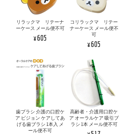
リラックマ リテーナ
コリラックマ リテー
ーケース メール便不可
ナーケース メール便不
可
¥605
¥605
歯ブラシ 介護の口腔ケ
高齢者・介護用口腔ケ
ア ピジョン ケアしてあ
ア オーラルケア 吸引ブ
げる歯ブラシ 1本入 メ
ラシ 1本 メール便不可
ール便不可
¥517