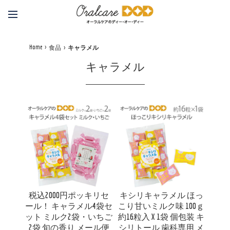
Home
食品
キャラメル
キャラメル
税込2000円ポッキリセ
キシリキャラメル ほっ
ール！ キャラメル4袋セ
こり甘いミルク味 100ｇ
ット ミルク2袋・いちご
約16粒入 X 1袋 個包装 キ
2袋 旬の香り メール便
シリトール 歯科専用 メ