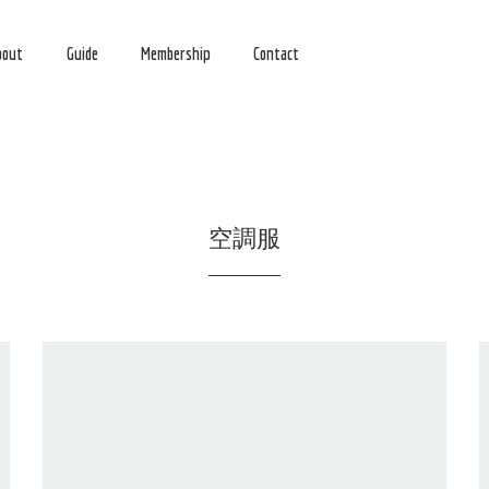
bout
Guide
Membership
Contact
空調服