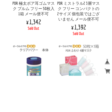
PDR 極太ボア耳ゴムマス
PDR ミストラル2 3層マス
ク プルム フリー 50枚入
ク フリー コンパクトの
1箱 メール便不可
2サイズ 個包装ではござ
いません メール便不可
¥1,342
¥1,392
Sold Out
Sold Out
白十字 クリアパワー ア
PDR ふわり 4層マスク 50
ルコール不使用 ウェッ
枚入り フリー コンパク
トワイパー 100枚入 本
トの2サイズ 個包装では
体 40-4492 メール便不可
ございません メール便
不可