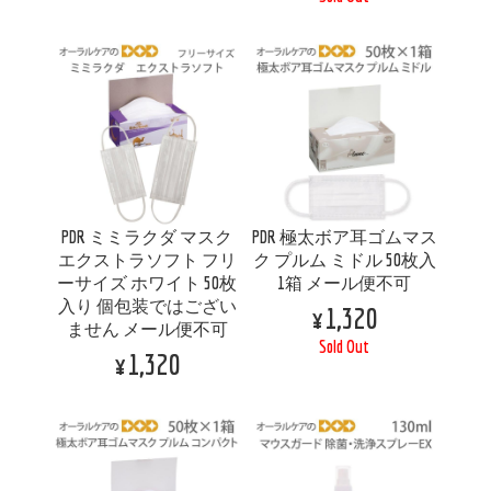
PDR ミミラクダ マスク
PDR 極太ボア耳ゴムマス
エクストラソフト フリ
ク プルム ミドル 50枚入
ーサイズ ホワイト 50枚
1箱 メール便不可
入り 個包装ではござい
¥1,320
ません メール便不可
Sold Out
¥1,320