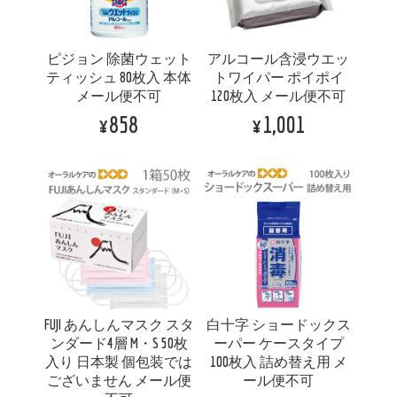
ピジョン 除菌ウェット
アルコール含浸ウエッ
ティッシュ 80枚入 本体
トワイパー ポイポイ
メール便不可
120枚入 メール便不可
¥858
¥1,001
FUJI あんしんマスク スタ
白十字 ショードックス
ンダード4層 M・S 50枚
ーパー ケースタイプ
入り 日本製 個包装では
100枚入 詰め替え用 メ
ございません メール便
ール便不可