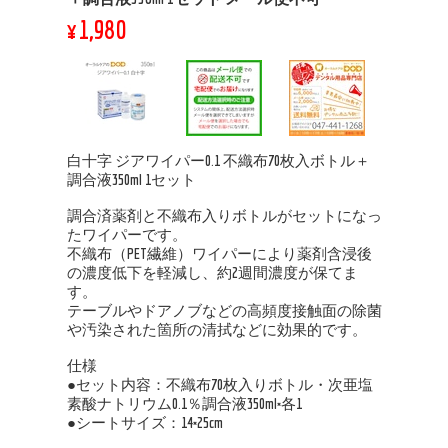
¥1,980
白十字 ジアワイパー0.1 不織布70枚入ボトル＋
調合液350ml 1セット
調合済薬剤と不織布入りボトルがセットになっ
たワイパーです。
不織布（PET繊維）ワイパーにより薬剤含浸後
の濃度低下を軽減し、約2週間濃度が保てま
す。
テーブルやドアノブなどの高頻度接触面の除菌
や汚染された箇所の清拭などに効果的です。
仕様
●セット内容：不織布70枚入りボトル・次亜塩
素酸ナトリウム0.1％調合液350ml×各1
●シートサイズ：14×25cm