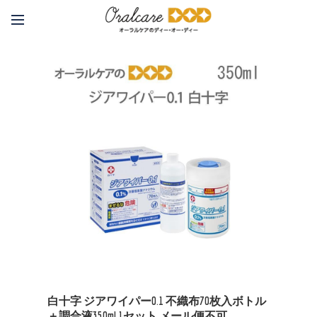
白十字 ジアワイパー0.1 不織布70枚入ボトル
＋調合液350ml 1セット メール便不可