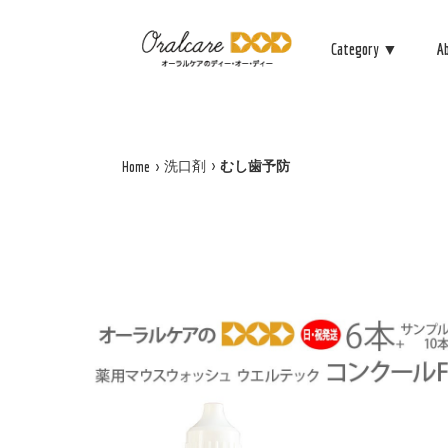
Category ▼
A
洗口剤
むし歯予防
Home