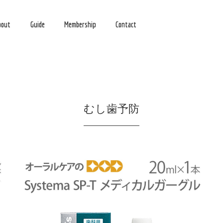
bout
Guide
Membership
Contact
むし歯予防