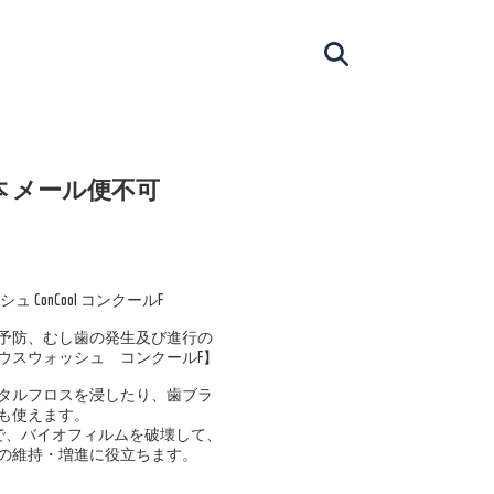
 2本 メール便不可
ConCool コンクールF
予防、むし歯の発生及び進行の
ウスウォッシュ コンクールF】
タルフロスを浸したり、歯ブラ
も使えます。
で、バイオフィルムを破壊して、
の維持・増進に役立ちます。