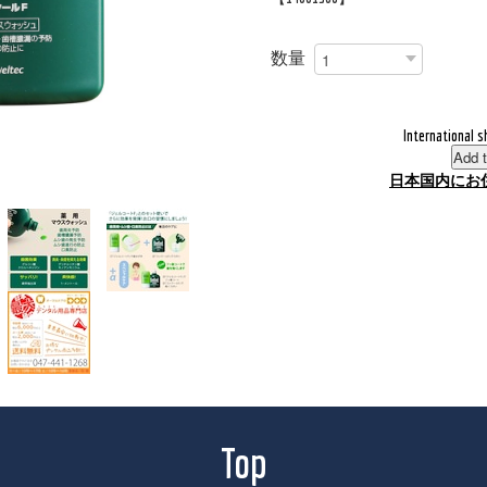
数量
International s
Add t
日本国内にお
Top