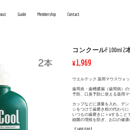
bout
Guide
Membership
Contact
コンクールF 100ml
¥1,969
ウエルテック 薬用マウスウォッシュ 
歯周炎・歯槽膿漏（歯周病）の
予防、口臭予防に使える薬用マ
カップなどに適量を入れ、デン
シをつけて歯磨き粉の代わりに
いつもの歯磨きに＋αすること
細菌の増殖を防ぎ、お口の健康
【14001500】