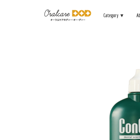
Category ▼
A