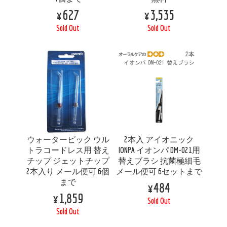
¥627
¥3,535
Sold Out
Sold Out
ウォーターピック ウル
2本入 アイオニック
トラコードレス用 替え
IONPA イオンパ DM-021用
チップ ジェットチップ
替えブラシ 抗菌極細毛
2本入り メール便可 6個
メール便可 6セットまで
まで
¥484
¥1,859
Sold Out
Sold Out