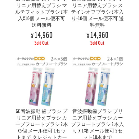
リニア用替えブラシ マ
リニア用替えブラシ ス
ルチフィットブラシ 2本
テインオフブラシ 2本入
入X10個 メール便不可
り×10個 メール便不可 送
送料無料
料無料
¥14,960
¥14,960
Sold Out
Sold Out
GC 音波振動 歯ブラシ プ
音波振動歯ブラシ プリ
リニア用替えブラシ カ
ニア用替えブラシ カー
ーブフロートブラシ 2本
ブフロートブラシ 2本入
X5個 メール便可 1セッ
り X 1箱 メール便可 5セ
トまで クレジットカー
ット10本まで