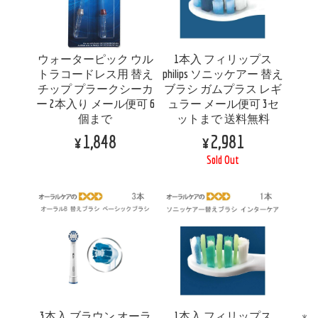
ウォーターピック ウル
1本入 フィリップス
トラコードレス用 替え
philips ソニッケアー 替え
チップ プラークシーカ
ブラシ ガムプラス レギ
ー 2本入り メール便可 6
ュラー メール便可 3セ
個まで
ットまで 送料無料
¥1,848
¥2,981
Sold Out
3本入 ブラウン オーラ
1本入 フィリップス