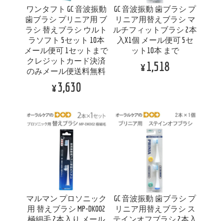
ワンタフト GC 音波振動
GC 音波振動 歯ブラシ プ
歯ブラシ プリニア用 ブ
リニア用替えブラシ マ
ラシ 替えブラシ ウルト
ルチフィットブラシ 2本
ラソフト 5セット 10本
入X1個 メール便可 5セ
メール便可 1セットまで
ット10本 まで
クレジットカード決済
¥1,518
のみメール便送料無料
¥3,630
マルマン プロソニック
GC 音波振動 歯ブラシ プ
用 替えブラシ MP-DK002
リニア用替えブラシ ス
極細毛 2本入り メール
テインオフブラシ 2本入