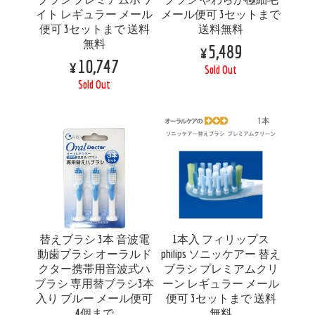
イト レギュラー メール
メール便可 3セットまで
便可 3セットまで 送料
送料無料
無料
¥5,489
¥10,747
Sold Out
Sold Out
替えブラシ 3本 音波電
1本入 フィリップス
動歯ブラシ オーラルド
philips ソニッケアー 替え
クター携帯用音波式ハ
ブラシ プレミアムクリ
ブラシ 専用替ブラシ3本
ーン レギュラー メール
入り ブルー メール便可
便可 3セットまで 送料
4個まで
無料