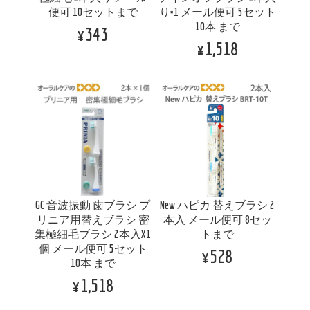
便可 10セットまで
り×1 メール便可 5セット
10本 まで
¥343
¥1,518
GC 音波振動 歯ブラシ プ
New ハピカ 替えブラシ 2
リニア用替えブラシ 密
本入 メール便可 8セッ
集極細毛ブラシ 2本入X1
トまで
個 メール便可 5セット
¥528
10本 まで
¥1,518