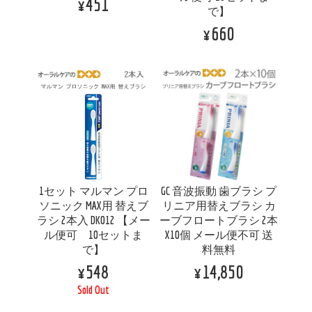
¥451
で】
¥660
1セット マルマン プロ
GC 音波振動 歯ブラシ プ
ソニック MAX用 替えブ
リニア用替えブラシ カ
ラシ 2本入 DK012 【メー
ーブフロートブラシ 2本
ル便可 10セットま
X10個 メール便不可 送
で】
料無料
¥548
¥14,850
Sold Out