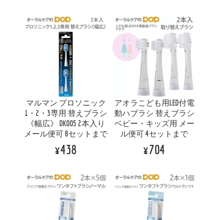
マルマン プロソニック
アオラこども用LED付電
1・2・3専用 替えブラシ
動ハブラシ 替えブラシ
《幅広》 DK005 2本入り
ベビー・キッズ用 メー
メール便可 8セットまで
ル便可 4セットまで
¥438
¥704