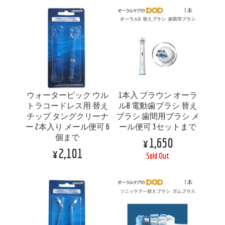
ウォーターピック ウル
1本入 ブラウン オーラ
トラコードレス用 替え
ルB 電動歯ブラシ 替え
チップ タングクリーナ
ブラシ 歯間用ブラシ メ
ー 2本入り メール便可 6
ール便可 3セットまで
個まで
¥1,650
¥2,101
Sold Out