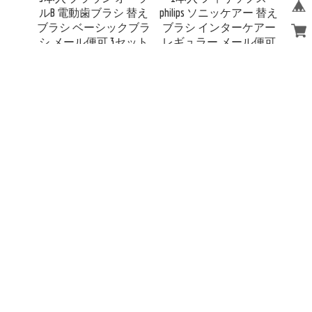
ルB 電動歯ブラシ 替え
philips ソニッケアー 替え
ブラシ ベーシックブラ
ブラシ インターケアー
シ メール便可 3セット
レギュラー メール便可
まで 送料無料
3セットまで 送料無料
¥3,520
¥2,695
Sold Out
Sold Out
ウォーターピック ウル
ウォーターピック ウル
トラコードレス用 替え
トラコードレス用 替え
チップ オルソチップ 2
チップ ピックポケット
本入り メール便可 6個
チップ 2本入り メール
まで
便可 6個まで