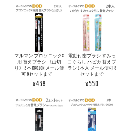
マルマン プロソニックX
電動付歯ブラシ すみっ
用 替えブラシ 《山切
コぐらし ハピカ 替えブ
り》 2本 DK010N メール便
ラシ 2本入 メール便可 8
可 8セットまで
セットまで
¥438
¥550