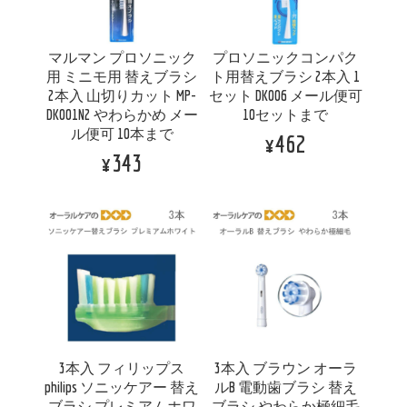
マルマン プロソニック
プロソニックコンパク
用 ミニモ用 替えブラシ
ト用替えブラシ 2本入 1
2本入 山切りカット MP-
セット DK006 メール便可
DK001N2 やわらかめ メー
10セットまで
ル便可 10本まで
¥462
¥343
3本入 フィリップス
3本入 ブラウン オーラ
philips ソニッケアー 替え
ルB 電動歯ブラシ 替え
ブラシ プレミアムホワ
ブラシ やわらか極細毛