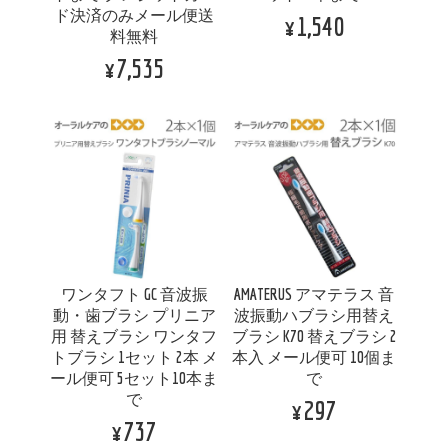
ド決済のみメール便送
¥1,540
料無料
¥7,535
ワンタフト GC 音波振
AMATERUS アマテラス 音
動・歯ブラシ プリニア
波振動ハブラシ用替え
用 替えブラシ ワンタフ
ブラシ K70 替えブラシ 2
トブラシ 1セット 2本 メ
本入 メール便可 10個ま
ール便可 5セット10本ま
で
で
¥297
¥737