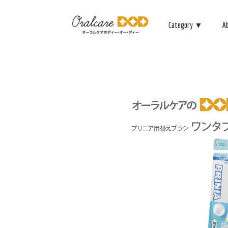
Category ▼
A