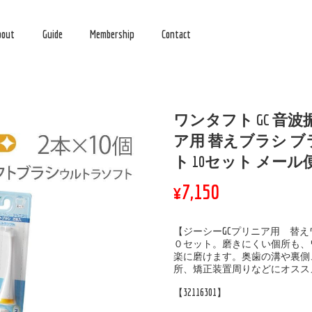
bout
Guide
Membership
Contact
ワンタフト GC 音
ア用 替えブラシ ブ
ト 10セット メール
¥7,150
【ジーシーGCプリニア用 替え
０セット。磨きにくい個所も、
楽に磨けます。奥歯の溝や裏側
所、矯正装置周りなどにオスス
【32116301】