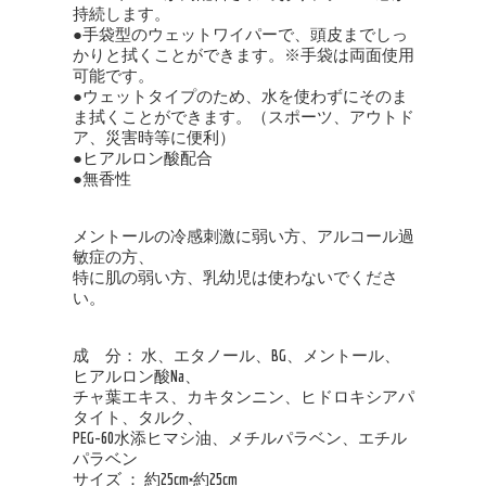
持続します。
●手袋型のウェットワイパーで、頭皮までしっ
かりと拭くことができます。※手袋は両面使用
可能です。
●ウェットタイプのため、水を使わずにそのま
ま拭くことができます。（スポーツ、アウトド
ア、災害時等に便利）
●ヒアルロン酸配合
●無香性
メントールの冷感刺激に弱い方、アルコール過
敏症の方、
特に肌の弱い方、乳幼児は使わないでくださ
い。
成 分： 水、エタノール、BG、メントール、
ヒアルロン酸Na、
チャ葉エキス、カキタンニン、ヒドロキシアパ
タイト、タルク、
PEG-60水添ヒマシ油、メチルパラベン、エチル
パラベン
サイズ ： 約25cm×約25cm