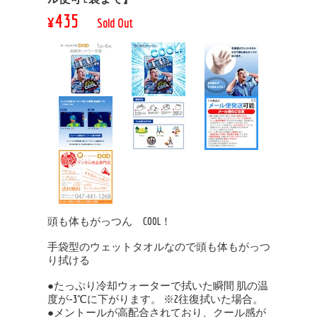
¥435
Sold Out
頭も体もがっつん COOL！
手袋型のウェットタオルなので頭も体もがっつ
り拭ける
●たっぷり冷却ウォーターで拭いた瞬間 肌の温
度が-3℃に下がります。 ※2往復拭いた場合。
●メントールが高配合されており、クール感が