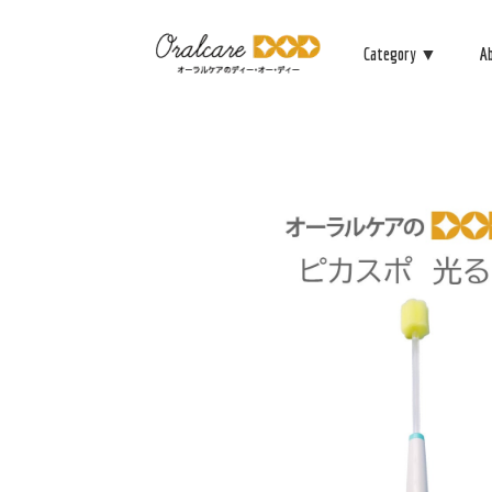
Category ▼
A