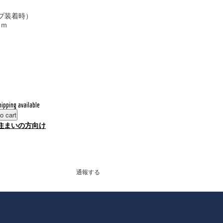
ップ装着時）
ｍｍ
hipping available
o cart
住まいの方向け
通報する