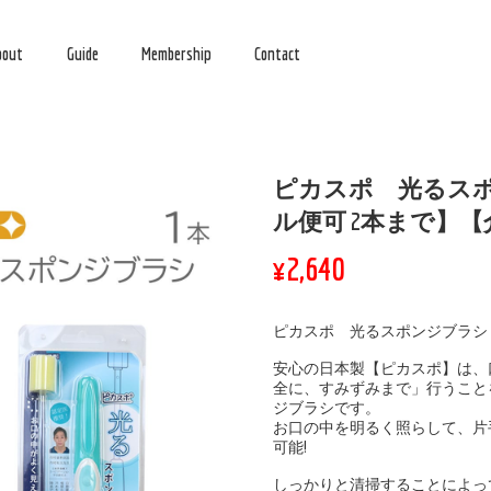
bout
Guide
Membership
Contact
ピカスポ 光るス
ル便可 2本まで】
¥2,640
ピカスポ 光るスポンジブラシ
安心の日本製【ピカスポ】は、
全に、すみずみまで」行うこと
ジブラシです。
お口の中を明るく照らして、片
可能!
しっかりと清掃することによっ