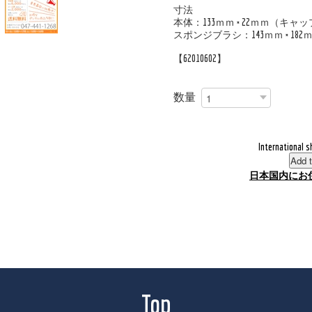
寸法
本体：133ｍｍ × 22ｍｍ（キャ
スポンジブラシ：143ｍｍ × 182
【62010602】
数量
International s
Add t
日本国内にお
Top