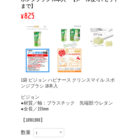
まで】
¥825
1袋 ピジョン ハビナース クリンスマイル スポ
ンジブラシ 10本入
ピジョン
●材質／軸：プラスチック 先端部:ウレタン
●全長／155mm
【10901900】
数量