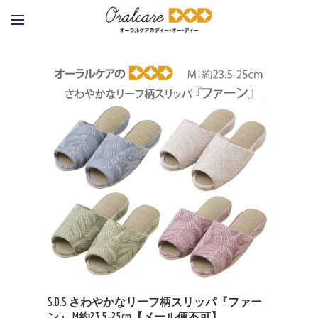
S.D.S さわやかなリーフ柄スリッパ『ファー
ン』 M約23.5-25cm【メール便不可】