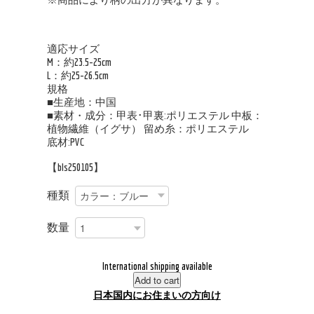
適応サイズ
M：約23.5-25cm
L：約25-26.5cm
規格
■生産地：中国
■素材・成分：甲表･甲裏:ポリエステル 中板：
植物繊維（イグサ） 留め糸：ポリエステル
底材:PVC
【bls250105】
種類
数量
International shipping available
Add to cart
日本国内にお住まいの方向け