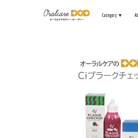
Category ▼
A