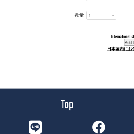
数量
International s
Add t
日本国内にお
Top