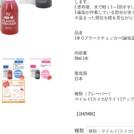
します。
2.塗布後、水で軽く1～2回す
3.歯垢が付着している部分が赤
※染まった部位を鏡を見ながら
品名
1本 Ciプラークチェッカー(歯垢染色
内容量
50ml 1本
製造国
日本
種類（フレーバー）
マイルド(スイカ)/ライト(アップ
【10429400】
種類