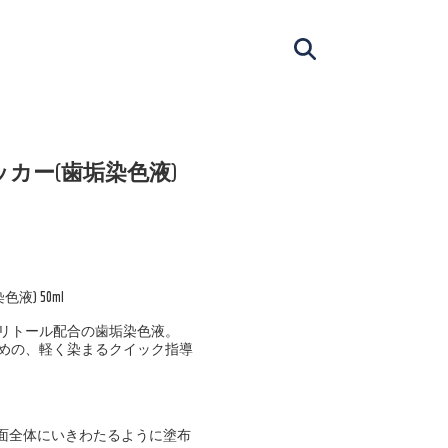
ッカー(歯垢染色液)
液) 50ml
リトール配合の歯垢染色液。
めの、軽く染まるクイック指導
歯面全体にいきわたるように塗布