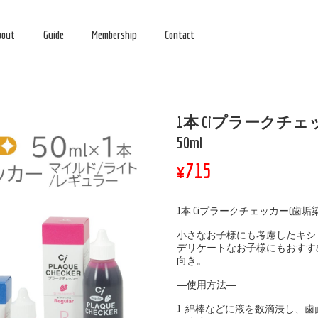
bout
Guide
Membership
Contact
1本 Ciプラークチェ
50ml
¥715
1本 Ciプラークチェッカー(歯垢染色
小さなお子様にも考慮したキシ
デリケートなお子様にもおすす
向き。
―使用方法―
1. 綿棒などに液を数滴浸し、