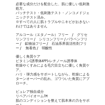
必要な成分だけを配合した、肌に優しい低刺激
処方。
パッチテスト・低刺激テスト・ノンコメドジェ
ニックテスト済み。
※すべての人に肌トラブルやニキビがおきない
わけではありません
アルコール（エタノール）フリー / グリセ
リンフリー / シリコンフリー / パラベンフリ
ー / 鉱物油フリー / 石油系界面活性剤フリ
ー / 無着色 / 弱酸性
優しく角質ケア
ビタミンC誘導体APPS×レチノール誘導体
乾燥やくすみによる毛穴目立ちに優しく角質ケ
ア。
ハリ・弾力感をサポートしながら、乾燥による
ターンオーバーの乱れ、ゴワついた角質にアプ
ローチ。
ピュレア独自成分
リペアバイオームTM
肌のコンディションを整えて肌本来の力をサポ
ート。