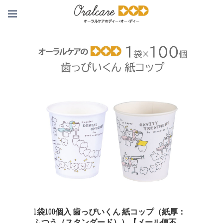
1袋100個入 歯っぴいくん 紙コップ（紙厚：
ふつう（スタンダード））【メール便不