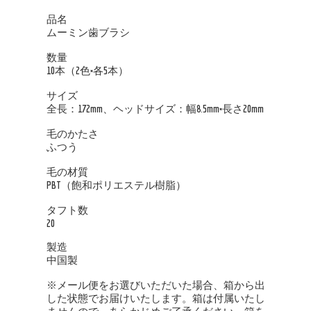
品名
ムーミン歯ブラシ
数量
10本（2色×各5本）
サイズ
全長：172mm、ヘッドサイズ：幅8.5mm×長さ20mm
毛のかたさ
ふつう
毛の材質
PBT（飽和ポリエステル樹脂）
タフト数
20
製造
中国製
※メール便をお選びいただいた場合、箱から出
した状態でお届けいたします。箱は付属いたし