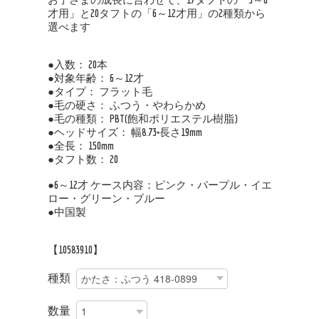
才用」と20タフトの「6～12才用」の2種類から
選べます
●入数： 20本
●対象年齢： 6～12才
●タイプ： フラット毛
●毛の硬さ： ふつう・やわらかめ
●毛の種類： PBT(飽和ポリエステル樹脂)
●ヘッドサイズ： 幅8.73×長さ19mm
●全長： 150mm
●タフト数： 20
●6～12才 ケース内容：ピンク・パープル・イエ
ロー・グリーン・ブルー
●中国製
【10583910】
種類
数量