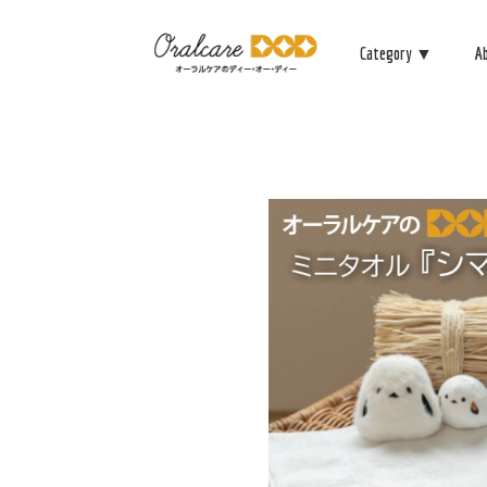
Category ▼
A