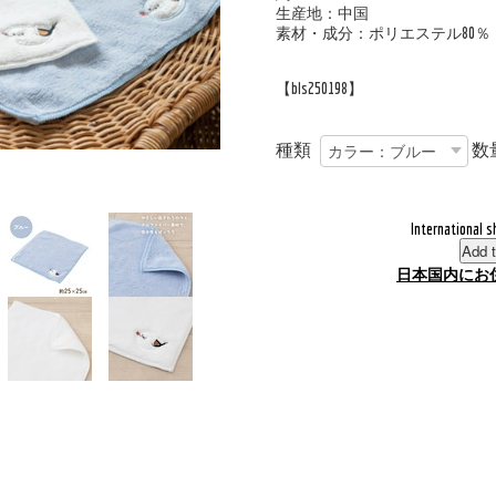
生産地：中国
素材・成分：ポリエステル80％
【bls250198】
種類
数
International s
Add t
日本国内にお