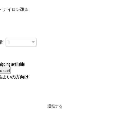
・ナイロン20％
量
hipping available
o cart
住まいの方向け
通報する