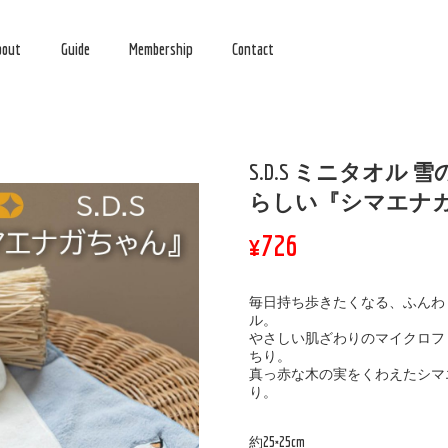
bout
Guide
Membership
Contact
S.D.S ミニタオル
らしい『シマエナ
¥726
毎日持ち歩きたくなる、ふんわ
ル。
やさしい肌ざわりのマイクロフ
ちり。
真っ赤な木の実をくわえたシマ
り。
約25×25cm