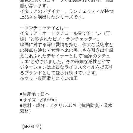
感が漂います。
イタリアのデザイナー、ランチェッティが持つ
上品さを演出したシリーズです。
―ランチェッティとは―
イタリア・オートクチュール界で唯一“レ（王
様）”と称されたピノ・ランチェッティ。
絵画に対する深い愛情を持ち、偉大な芸術家と
の接点を通じて女性本来の美しさを引き出す感
覚にあふれたデザイナーとして“画家のクチュ
リエ”と称されました。その繊細な感性とイマ
ジネーションは上質なライフスタイルを提案す
るブランドとして愛され続けています。
※マット裏面滑りにくい加工
■生産地：日本
■サイズ：約65×65cm
■素材・成分：アクリル100％（抗菌防臭・吸水
素材）
【bls250133】