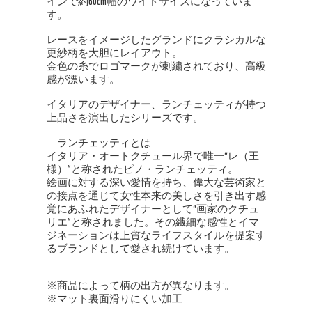
インで約60cm幅のワイドサイズになっていま
す。
レースをイメージしたグランドにクラシカルな
更紗柄を大胆にレイアウト。
金色の糸でロゴマークが刺繍されており、高級
感が漂います。
イタリアのデザイナー、ランチェッティが持つ
上品さを演出したシリーズです。
―ランチェッティとは―
イタリア・オートクチュール界で唯一“レ（王
様）”と称されたピノ・ランチェッティ。
絵画に対する深い愛情を持ち、偉大な芸術家と
の接点を通じて女性本来の美しさを引き出す感
覚にあふれたデザイナーとして“画家のクチュ
リエ”と称されました。その繊細な感性とイマ
ジネーションは上質なライフスタイルを提案す
るブランドとして愛され続けています。
※商品によって柄の出方が異なります。
※マット裏面滑りにくい加工