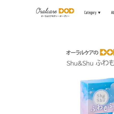
Category ▼
A