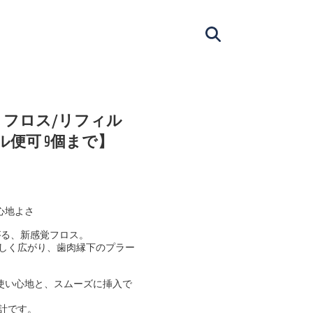
わもふ フロス/リフィル
ル便可 9個まで】
心地よさ
がる、新感覚フロス。
しく広がり、歯肉縁下のプラー
な使い心地と、スムーズに挿入で
計です。