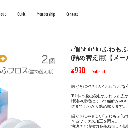
bout
Guide
Membership
Contact
2個 Shu&Shu ふ
(詰め替え用)【メー
¥990
Sold Out
歯ぐきにやさしい“ふわもふ”な
384本の極細繊維がふわっと広
唾液や摩擦によって繊維がやさ
クまでしっかり絡め取ります。
歯ぐきにやさしい“ふわもふ”
きるワックス加工を両立。
快適さと清掃力を兼ね備えた設