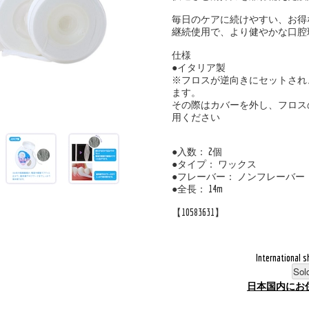
毎日のケアに続けやすい、お得
継続使用で、より健やかな口腔
仕様
●イタリア製
※フロスが逆向きにセットされ
ます。
その際はカバーを外し、フロス
用ください
●入数： 2個
●タイプ： ワックス
●フレーバー： ノンフレーバー
●全長： 14m
【10583631】
International s
Sol
日本国内にお