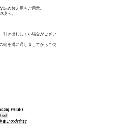
な詰め替え用もご用意。
環境へ。
、引き出しにくい場合がござい
の端を溝に通し直してからご使
hipping available
d out
住まいの方向け