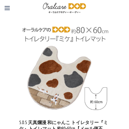
S.D.S 天真爛漫 和にゃんこ トイレタリー『ミ
ケ』トイレマット 約80×60cm【メール便不