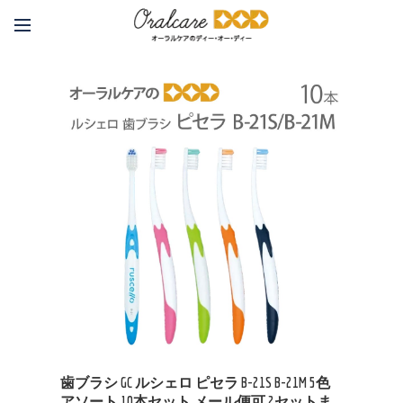
歯ブラシ GC ルシェロ ピセラ B-21S B-21M 5色
アソート 10本セット メール便可 2セットま