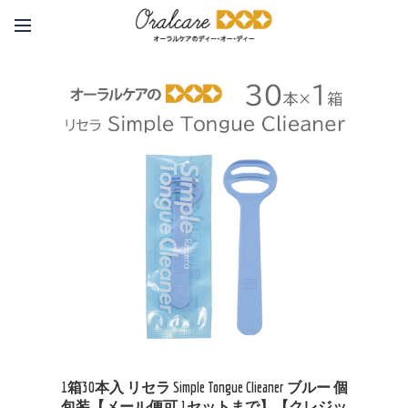
1箱30本入 リセラ Simple Tongue Clieaner ブルー 個
包装【メール便可 1セットまで】【クレジッ