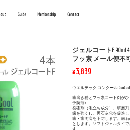
bout
Guide
Membership
Contact
ジェルコートF 90ml 4
フッ素 メール便不
¥3,839
ウエルテック コンクール ConCoo
歯磨き粉とフッ素コート剤がひ
予防剤♪
発砲剤（泡立ち成分）、研磨剤
歯を強くし、再石灰化を促進し
歯・歯周病を予防します。歯石
とします。ソフトジェルタイで
す。