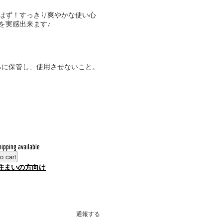
はず！すっきり爽やかな使い心
を実感出来ます♪
ろに保管し、使用させないこと。
hipping available
o cart
住まいの方向け
通報する