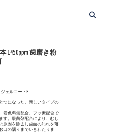
本 1450ppm 歯磨き粉
可
l ジェルコートF
とつになった、新しいタイプの
、着色料無配合。フッ素配合で
ます。殺菌剤配合により、むし
の原因を除去し歯面の汚れを落
お口の隅々までいきわたりま