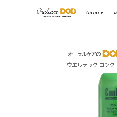
Category ▼
A