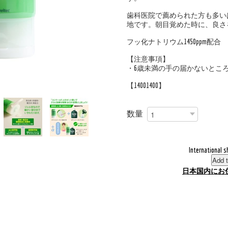
歯科医院で薦められた方も多い
地です。朝目覚めた時に、良さ
フッ化ナトリウム1450ppm配合
【注意事項】
・6歳未満の手の届かないとこ
【14001400】
数量
International s
Add t
日本国内にお