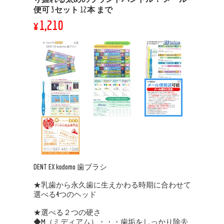
便可 3セット 12本 まで
¥1,210
DENT EX kodomo 歯ブラシ
★乳歯から永久歯に生えかわる時期に合わせて
選べる4つのヘッド
★選べる２つの硬さ
◆M（ミディアム）・・・歯垢をしっかり除去