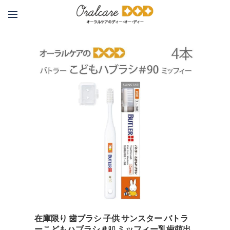
在庫限り 歯ブラシ 子供 サンスター バトラ
ーこどもハブラシ＃90 ミッフィー乳歯萌出