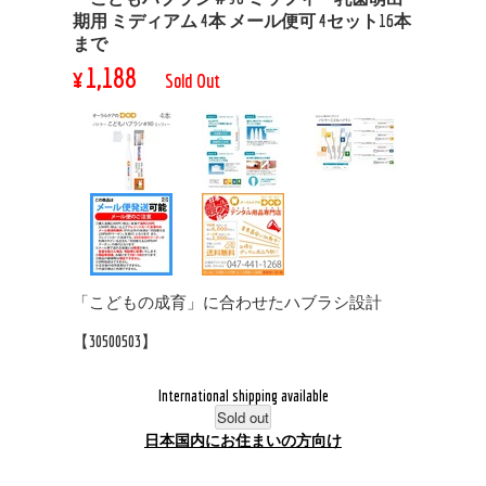
期用 ミディアム 4本 メール便可 4セット16本
まで
¥1,188
Sold Out
「こどもの成育」に合わせたハブラシ設計
【30500503】
International shipping available
Sold out
日本国内にお住まいの方向け