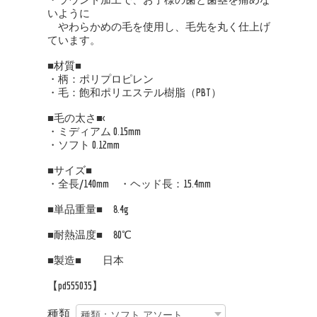
いように
やわらかめの毛を使用し、毛先を丸く仕上げ
ています。
■材質■
・柄：ポリプロピレン
・毛：飽和ポリエステル樹脂（PBT）
■毛の太さ■<
・ミディアム 0.15mm
・ソフト 0.12mm
■サイズ■
・全長/140mm ・ヘッド長：15.4mm
■単品重量■ 8.4g
■耐熱温度■ 80℃
■製造■ 日本
【pd555035】
種類