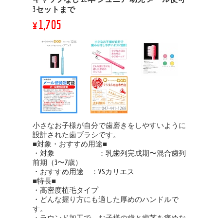
3セットまで
¥1,705
小さなお子様が自分で歯磨きをしやすいように
設計された歯ブラシです。
■対象・おすすめ用途■
・対象 ：乳歯列完成期〜混合歯列
前期（3〜7歳）
・おすすめ用途 ：VSカリエス
■特長■
・高密度植毛タイプ
・どんな握り方にも適した厚めのハンドルで
す。
・ラウンド加工で、お子様の歯と歯茎を痛めな