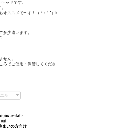
トヘッドです。
す。
オススメで〜す！（＾o＾*）b
て多少違います。
C
ません。
ころでご使用・保管してくださ
hipping available
d out
住まいの方向け