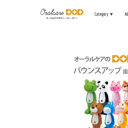
Category ▼
A