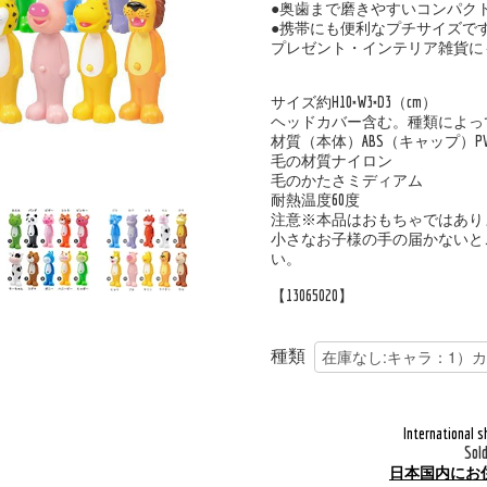
●奥歯まで磨きやすいコンパク
●携帯にも便利なプチサイズで
プレゼント・インテリア雑貨にも
サイズ約H10×W3×D3（cm）
ヘッドカバー含む。種類によっ
材質（本体）ABS（キャップ）PV
毛の材質ナイロン
毛のかたさミディアム
耐熱温度60度
注意※本品はおもちゃではあり
小さなお子様の手の届かないと
い。
【13065020】
種類
International s
Sol
日本国内にお