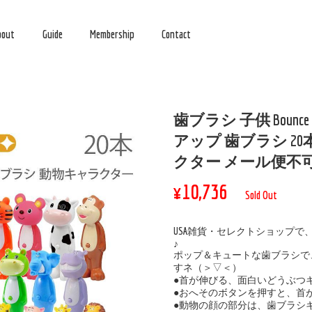
bout
Guide
Membership
Contact
歯ブラシ 子供 Bounce U
アップ 歯ブラシ 2
クター メール便不可
¥10,736
Sold Out
USA雑貨・セレクトショップで
♪
ポップ＆キュートな歯ブラシで
すネ（＞▽＜）
●首が伸びる、面白いどうぶつ
●おへそのボタンを押すと、首
●動物の顔の部分は、歯ブラシ