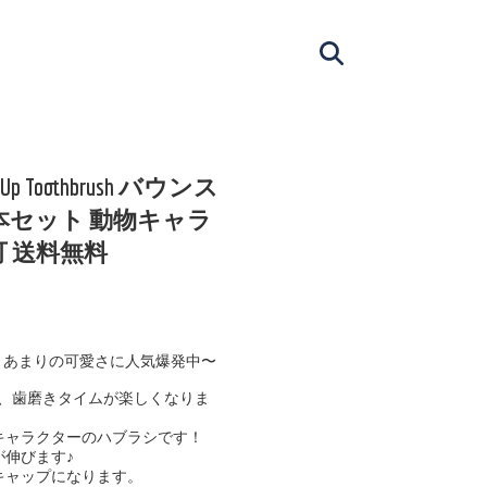
p Toothbrush バウンス
0本セット 動物キャラ
 送料無料
、あまりの可愛さに人気爆発中〜
、歯磨きタイムが楽しくなりま
キャラクターのハブラシです！
が伸びます♪
キャップになります。