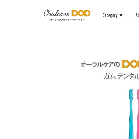
Category ▼
A