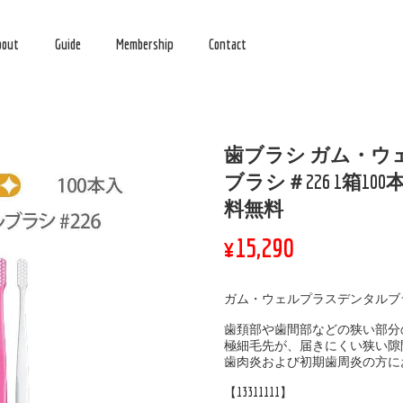
bout
Guide
Membership
Contact
歯ブラシ ガム・ウ
ブラシ＃226 1箱10
料無料
¥15,290
ガム・ウェルプラスデンタルブラ
歯頚部や歯間部などの狭い部分
極細毛先が、届きにくい狭い隙
歯肉炎および初期歯周炎の方に
【13311111】