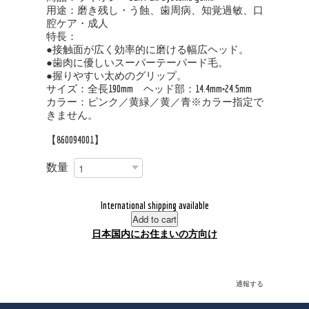
用途：磨き残し・う蝕、歯周病、知覚過敏、口
腔ケア・成人
特長：
●接触面が広く効率的に磨ける幅広ヘッド。
●歯肉に優しいスーパーテーパード毛。
●握りやすい太めのグリップ。
サイズ：全長190mm ヘッド部：14.4mm×24.5mm
カラー：ピンク／黄緑／黄／青※カラー指定で
きません。
【860094001】
数量
International shipping available
Add to cart
日本国内にお住まいの方向け
通報する