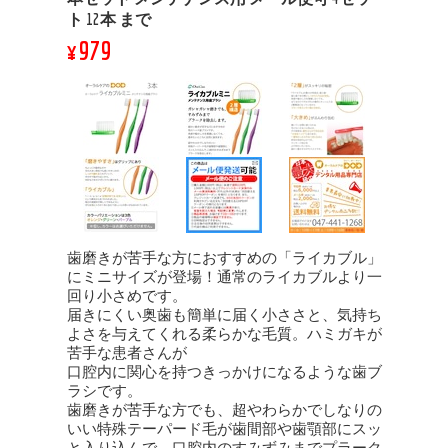
ト 12本 まで
¥979
歯磨きが苦手な方におすすめの「ライカブル」
にミニサイズが登場！通常のライカブルより一
回り小さめです。
届きにくい奥歯も簡単に届く小ささと、気持ち
よさを与えてくれる柔らかな毛質。ハミガキが
苦手な患者さんが
口腔内に関心を持つきっかけになるような歯ブ
ラシです。
歯磨きが苦手な方でも、超やわらかでしなりの
いい特殊テーパード毛が歯間部や歯顎部にスッ
と入り込んで、口腔内のすみずみまでプラーク