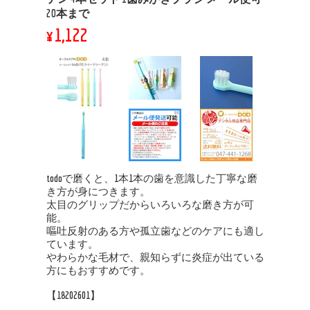
20本まで
¥1,122
todoで磨くと、1本1本の歯を意識した丁寧な磨
き方が身につきます。
太目のグリップだからいろいろな磨き方が可
能。
嘔吐反射のある方や孤立歯などのケアにも適し
ています。
やわらかな毛材で、親知らずに炎症が出ている
方にもおすすめです。
【18202601】