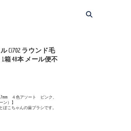
 Ci702 ラウンド毛
1箱 48本 メール便不
×長17mm ４色アソート ピンク、
ーン）】
とぽこちゃんの歯ブラシです。