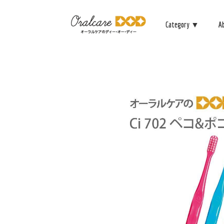
Category ▼
A