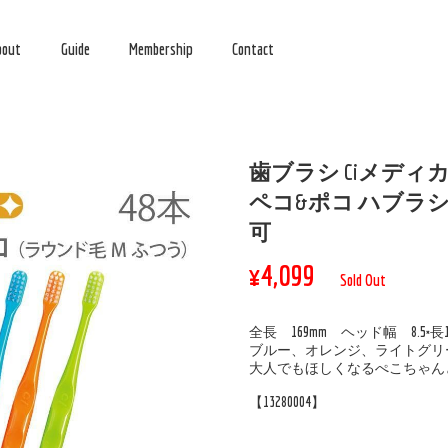
bout
Guide
Membership
Contact
歯ブラシ Ciメディカル
ペコ&ポコ ハブラシ 
可
¥4,099
Sold Out
全長 169mm ヘッド幅 8.5
ブルー、オレンジ、ライトグリ
大人でもほしくなるぺこちゃん
【13280004】