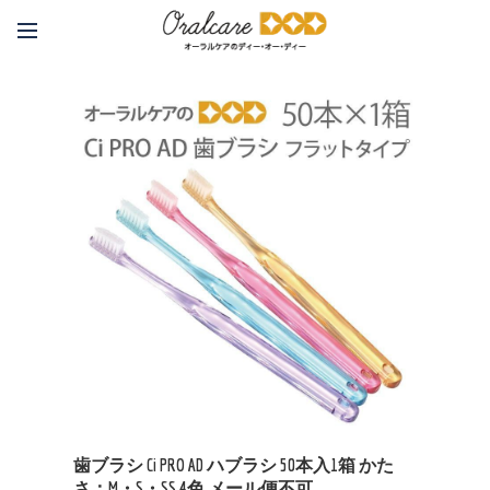
歯ブラシ Ci PRO AD ハブラシ 50本入1箱 かた
さ：M・S・SS 4色 メール便不可