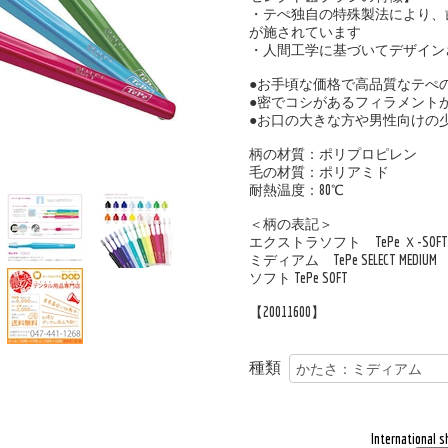
・テぺ独自の特殊製法により、
が施されています
・人間工学に基づいてデザイン
●お手頃な価格で高品質なテぺ
●密でコシがあるフィラメント
●お口の大きな方や男性向けの
柄の材質：ポリプロピレン
毛の材質：ポリアミド
耐熱温度：80℃
＜柄の表記＞
エクストラソフト TePe Ｘ-SOFT
ミディアム TePe SELECT MEDIUM
ソフト TePe SOFT
【20011600】
種類
International s