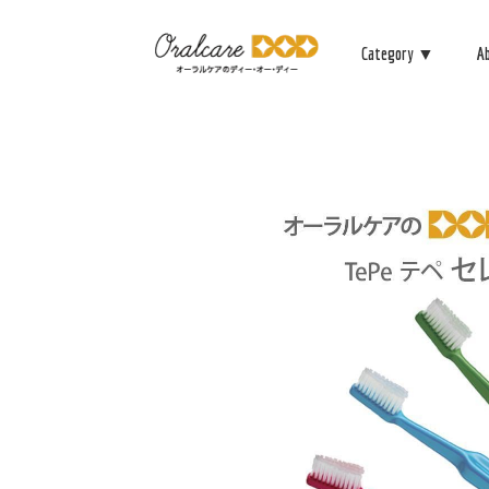
Category ▼
A