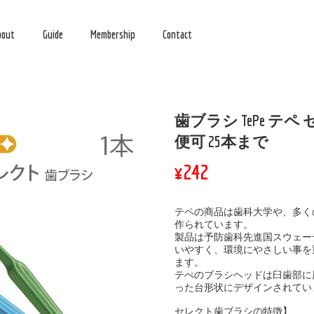
bout
Guide
Membership
Contact
歯ブラシ TePe テペ
便可 25本まで
¥242
テペの商品は歯科大学や、多く
作られています。
製品は予防歯科先進国スウェー
いやすく、環境にやさしい事を
ます。
テぺのブラシヘッドは臼歯部に
った台形状にデザインされてい
セレクト歯ブラシの特徴】