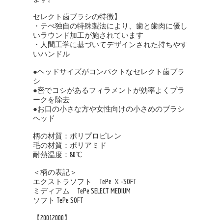
セレクト歯ブラシの特徴】
・テぺ独自の特殊製法により、歯と歯肉に優し
いラウンド加工が施されています
・人間工学に基づいてデザインされた持ちやす
いハンドル
●ヘッドサイズがコンパクトなセレクト歯ブラ
シ
●密でコシがあるフィラメントが効率よくプラ
ークを除去
●お口の小さな方や女性向けの小さめのブラシ
ヘッド
柄の材質：ポリプロピレン
毛の材質：ポリアミド
耐熱温度：80℃
＜柄の表記＞
エクストラソフト TePe Ｘ-SOFT
ミディアム TePe SELECT MEDIUM
ソフト TePe SOFT
【20012000】