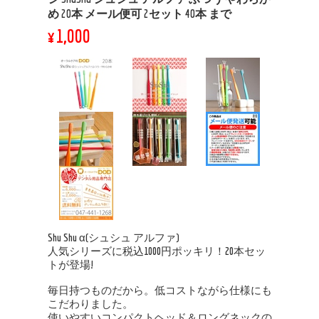
め 20本 メール便可 2セット 40本 まで
¥1,000
Shu Shu α(シュシュ アルファ)
人気シリーズに税込1000円ポッキリ！20本セッ
トが登場!
毎日持つものだから。低コストながら仕様にも
こだわりました。
使いやすいコンパクトヘッド＆ロングネックの