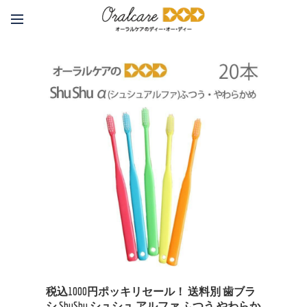
税込1000円ポッキリセール！ 送料別 歯ブラ
シ ShuShu シュシュ アルファ ふつう やわらか