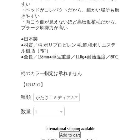
すい
・ヘッドがコンパクトだから、細かい場所も磨
きやすい
・向こう側が見えないほど高密度植毛だから、
プラーク刷掃力が高い
●日本製
●材質／柄:ポリプロピレン 毛:飽和ポリエステ
ル樹脂（PBT）
●全長／185mm●単品重量／11.0g●耐熱温度／80℃
柄のカラー指定は承れません
【10917120】
種類
数量
International shipping available
Add to cart