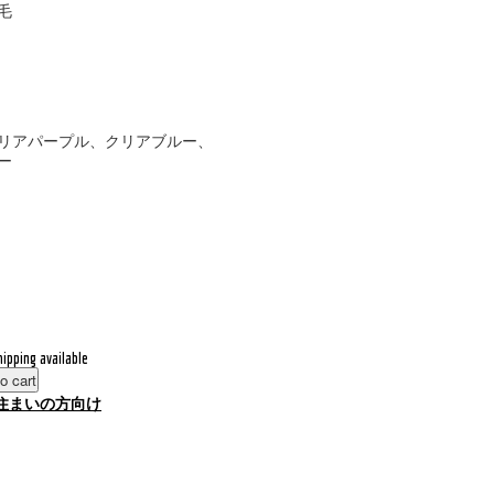
毛
リアパープル、クリアブルー、
ー
hipping available
o cart
住まいの方向け