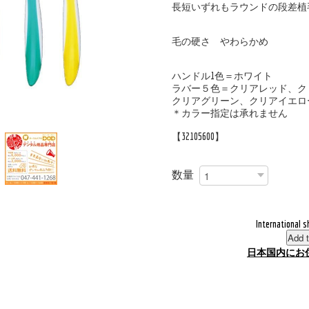
長短いずれもラウンドの段差植
毛の硬さ やわらかめ
ハンドル1色＝ホワイト
ラバー５色＝クリアレッド、ク
クリアグリーン、クリアイエロ
＊カラー指定は承れません
【32105600】
数量
International s
Add t
日本国内にお