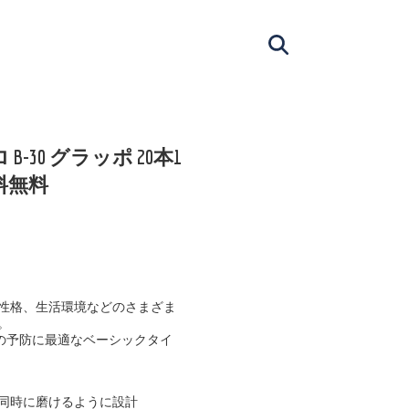
B-30 グラッポ 20本1
料無料
ッポ
性格、生活環境などのさまざま
。
炎の予防に最適なベーシックタイ
同時に磨けるように設計