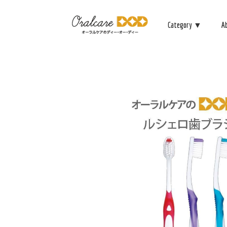
Category ▼
A