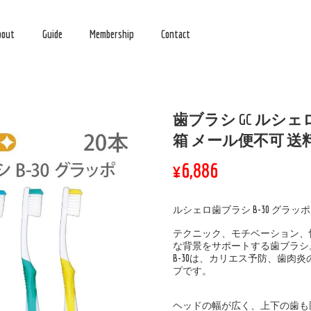
bout
Guide
Membership
Contact
歯ブラシ GC ルシェロ 
箱 メール便不可 送
¥6,886
ルシェロ歯ブラシ B-30 グラ
テクニック、モチベーション、
な背景をサポートする歯ブラシ
B-30は、カリエス予防、歯肉
プです。
ヘッドの幅が広く、上下の歯も