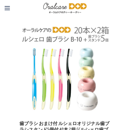
歯ブラシ おまけ付 ルシェロオリジナル歯ブ
ラシスタンド5個付 40本 2箱 GCルシェロ歯ブ