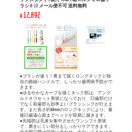
ラシ B-10 メール便不可 送料無料
¥12,892
●ブラシが違う！奥まで届くロングネックと独
自の曲線ハンドルで、しっかり歯周病予防がで
きます。
●ゆるやかなカーブを描くネック部は、アング
ルドオフセット形状になっており、臼歯部だけ
でなく前歯部も効率よいブラッシングが行えま
す。また長さ約80mmのロングネックにより、最
後臼歯遠心面までヘッドが容易に届きます。
●先端部は毛束を集中させたワンシフト形状
で、磨きにくい部分もしっかりケアできます。
中央部以降は症状に合わせ、ラウンドまたはテ