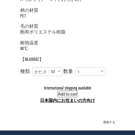
柄の材質
PET
毛の材質
飽和ポリエステル樹脂
耐熱温度
80℃
【86100002】
種類
数量
International shipping available
Add to cart
日本国内にお住まいの方向け
通報する