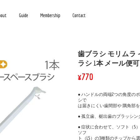
bout
Guide
Membership
Contact
歯ブラシ モリムラ
ラシ 1本 メール便可
¥770
● ハンドルの両端2つの角度の
シで
は届きにくい歯間部や 隅角部
● 孤立歯、梃出歯のブラッシン
● 症状に合わせて、ソフト（S
ソフ
ト（LS）の3種類のチップから