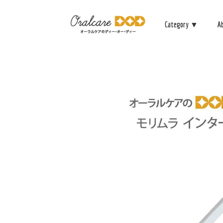
Category ▼
A