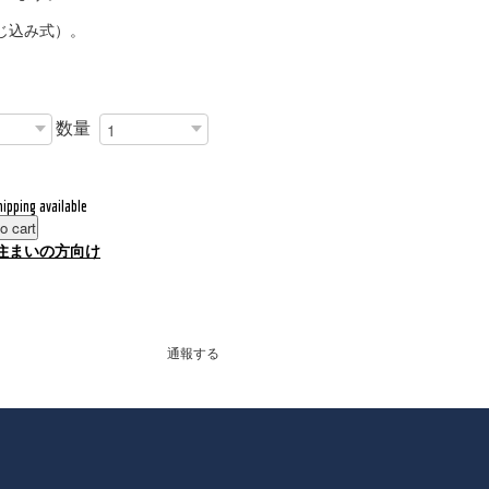
じ込み式）。
数量
hipping available
o cart
住まいの方向け
通報する