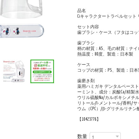
品名
Ciキャラクタートラベルセット
セット内容
歯ブラシ・ケース（フタはコッ
歯ブラシ
柄の材質：AS、毛の材質：ナ
熱温度：80度、製造：日本製
ケース
コップの材質：PS、製造：日本
歯磨き剤
薬用ハミガキ デンタルペーストC
ーミント、成分：炭酸Ca/精製
ウリル硫酸Na/カルボキシメチル
リトール/I-メントール/香料/
ウム（CPC）/β-グリチルリチ
【10423776】
数量