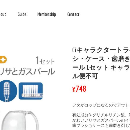
bout
Guide
Membership
Contact
Ciキャラクタート
シ・ケース・歯磨き剤
ール 1セット キャ
ル便不可
¥748
フタがコップになるのでアウト
有効成分β-グリチルリチン酸、C
かわいいリサとガスパールのイ
歯ブラシもケースも歯磨き剤も