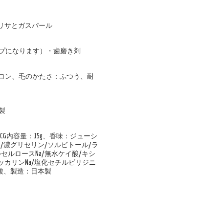
 リサとガスパール
プになります）・歯磨き剤
イロン、毛のかたさ：ふつう、耐
製
G内容量：15g、香味：ジューシ
水/濃グリセリン/ソルビトール/ラ
セルロースNa/無水ケイ酸/キシ
サッカリンNa/塩化セチルビリジニ
ン酸、製造：日本製