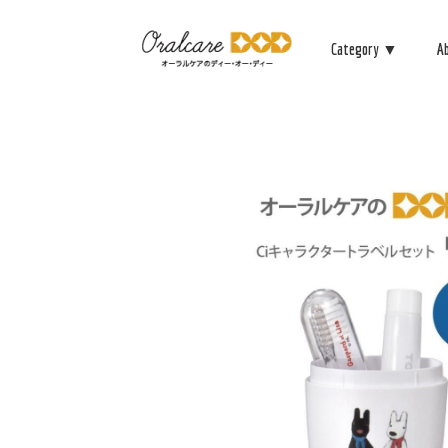
Category ▼
A