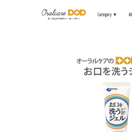
Category ▼
A