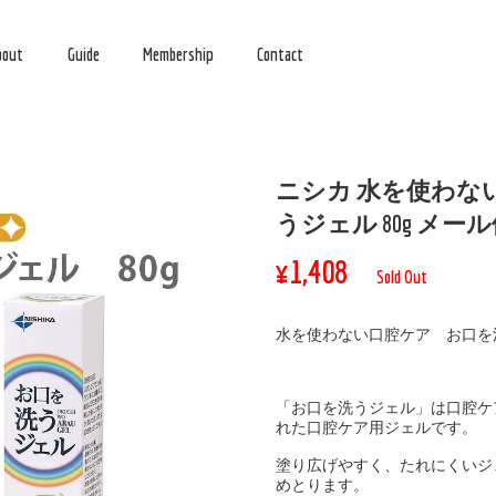
bout
Guide
Membership
Contact
ニシカ 水を使わな
うジェル 80g メー
¥1,408
Sold Out
水を使わない口腔ケア お口
「お口を洗うジェル」は口腔ケ
れた口腔ケア用ジェルです。
塗り広げやすく、たれにくいジ
めとります。