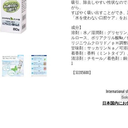
吸引、除去しやすい性状なので
がら、
すばやく吸い出すことができ、
「水を使わない口腔ケア」をお
成分】
溶剤：水／湿潤剤：グリセリン
ルロース、ポリアクリル酸Na／
リジニウムクロリド／ｐＨ調整
甘味剤：サッカリンＮａ／可溶
着香剤：香料（ミントタイプ）
清涼剤：チモール／着色剤：銅ク
1
【32205600】
International s
Sol
日本国内にお