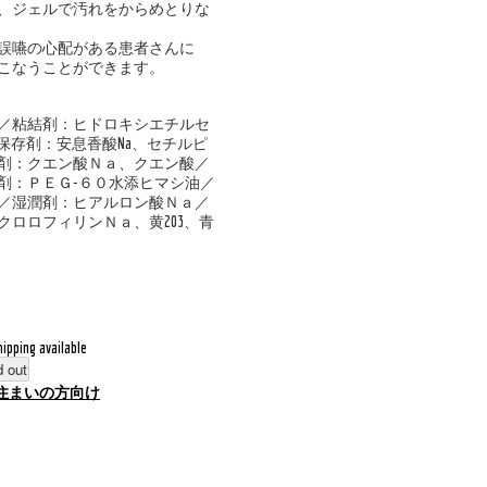
、ジェルで汚れをからめとりな
誤嚥の心配がある患者さんに
こなうことができます。
／粘結剤：ヒドロキシエチルセ
保存剤：安息香酸Na、セチルピ
剤：クエン酸Ｎａ、クエン酸／
剤：ＰＥＧ−６０水添ヒマシ油／
／湿潤剤：ヒアルロン酸Ｎａ／
ロロフィリンＮａ、黄203、青
hipping available
d out
住まいの方向け