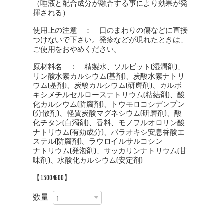
（唾液と配合成分が融合する事により効果が発
揮される）
使用上の注意 ： 口のまわりの傷などに直接
つけないで下さい。発疹などが現れたときは、
ご使用をおやめください。
原材料名 ： 精製水、ソルビット(湿潤剤)、
リン酸水素カルシウム(基剤)、炭酸水素ナトリ
ウム(基剤)、炭酸カルシウム(研磨剤)、カルボ
キシメチルセルロースナトリウム(粘結剤)、酸
化カルシウム(防腐剤)、トウモロコシデンプン
(分散剤)、軽質炭酸マグネシウム(研磨剤)、酸
化チタン(白濁剤)、香料、モノフルオロリン酸
ナトリウム(有効成分)、パラオキシ安息香酸エ
ステル(防腐剤)、ラウロイルサルコシン
ナトリウム(発泡剤)、サッカリンナトリウム(甘
味剤)、水酸化カルシウム(安定剤)
【13004600】
数量