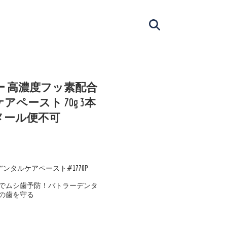
ー 高濃度フッ素配合
ペースト 70g 3本
m メール便不可
ンタルケアペースト#1770P
でムシ歯予防！バトラーデンタ
の歯を守る