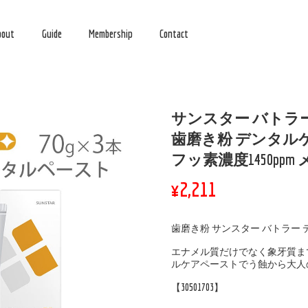
bout
Guide
Membership
Contact
サンスター バトラ
歯磨き粉 デンタルケア
フッ素濃度1450pp
¥2,211
歯磨き粉 サンスター バトラー デ
エナメル質だけでなく象牙質ま
ルケアペーストでう蝕から大人
【30501703】