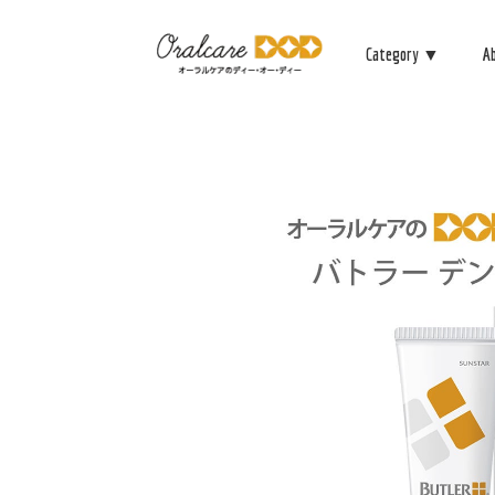
Category ▼
A