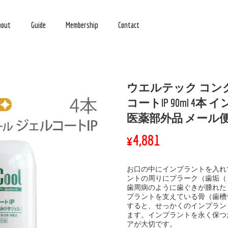
bout
Guide
Membership
Contact
ウエルテック コンクール
コートIP 90ml 4
医薬部外品 メール
¥4,881
お口の中にインプラントを入れ
ントの周りにプラーク（歯垢（
歯周病のように歯ぐきが腫れた
プラントを支えている骨（歯槽
すると、せっかくのインプラン
ます。インプラントを永く保つ
アが大切です。