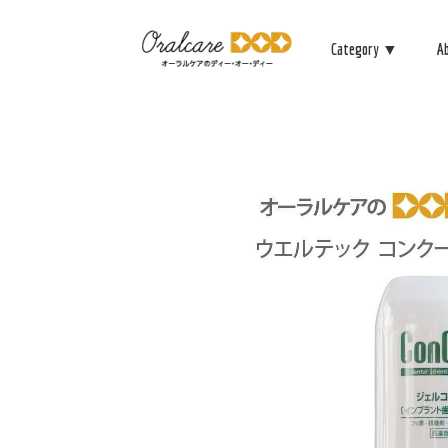
Category ▼
A